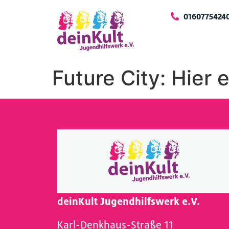
0160775424
Future City: Hier
deinKult Jugendhilfswerk e.V.
Karl-Denkhaus-Straße 11