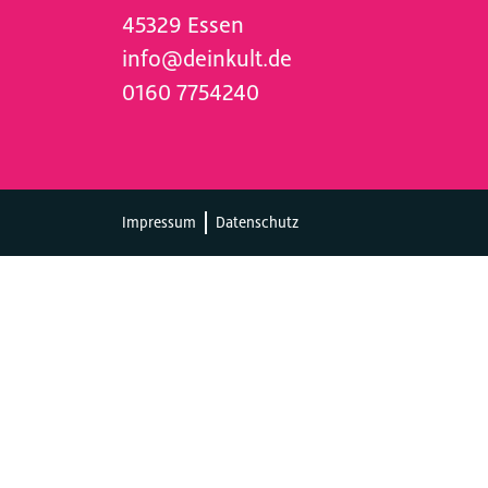
45329 Essen
info@deinkult.de
0160 7754240
Impressum
Datenschutz