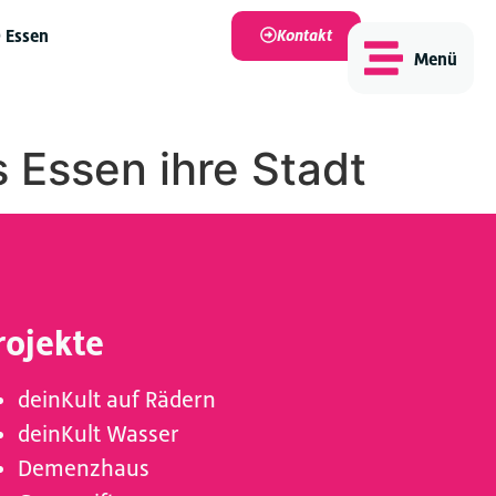
9 Essen
Kontakt
Menü
s Essen ihre Stadt
rojekte
deinKult auf Rädern
deinKult Wasser
Demenzhaus