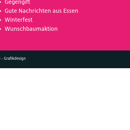
Gegengift
Gute Nachrichten aus Essen
Winterfest
Wunschbaumaktion
i - Grafikdesign